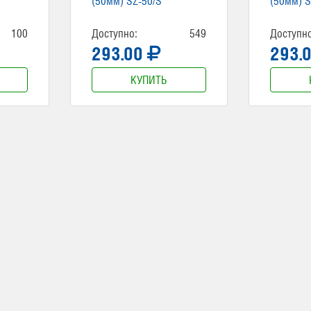
(50мм) SZ-50/S
(50мм) S
100
Доступно:
549
Доступно
293.00
293.
КУПИТЬ