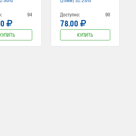
Z-50/G
(25мм) SZ-25/G
:
94
Доступно:
90
00
78.00
КУПИТЬ
КУПИТЬ