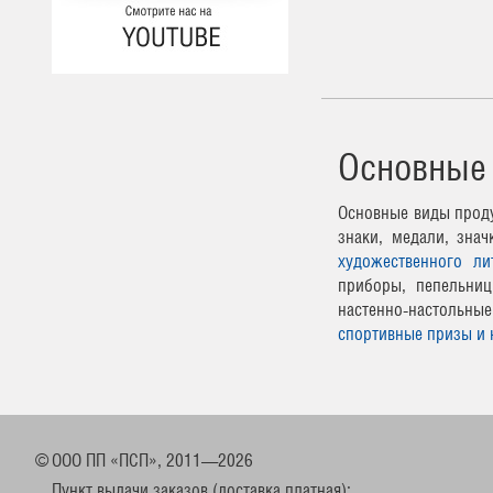
Основные
Основные виды проду
знаки, медали, зна
художественного ли
приборы, пепельниц
настенно-настоль
спортивные призы и 
©
ООО ПП «ПСП», 2011—2026
Пункт выдачи заказов (доставка платная):