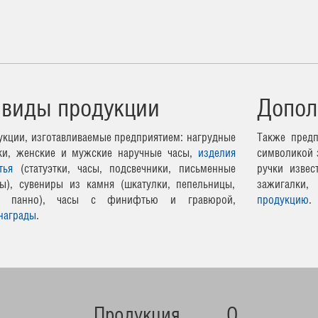
 виды продукции
Допол
кции, изготавливаемые предприятием: нагрудные
Также предп
чки, женские и мужские наручные часы,
изделия
символикой 
тья
(статуэтки, часы, подсвечники, письменные
ручки извес
ы), сувениры из камня (шкатулки, пепельницы,
зажигалки,
ные панно), часы с финифтью и гравюрой,
продукцию
.
награды
.
Продукция
О