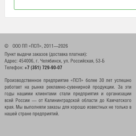
©
ООО ПП «ПСП», 2011—2026
Пункт выдачи заказов (доставка платная):
Адрес: 454006, г. Челябинск, ул. Российская, 53-Б
Телефон:
+7 (351) 729-90-07
Производственное предприятие «ПСП» более 30 лет успешно
работает на рынке рекламно-сувенирной продукции. За эти
годы нашими клиентами стали предприятия и организации
всей России — от Калининградской области до Камчатского
края. Мы выполняли заказы для хорошо известных не только в
нашей стране предприятий.