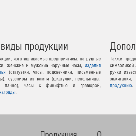
 виды продукции
Допол
кции, изготавливаемые предприятием: нагрудные
Также предп
чки, женские и мужские наручные часы,
изделия
символикой 
тья
(статуэтки, часы, подсвечники, письменные
ручки извес
ы), сувениры из камня (шкатулки, пепельницы,
зажигалки,
ные панно), часы с финифтью и гравюрой,
продукцию
.
награды
.
Продукция
О