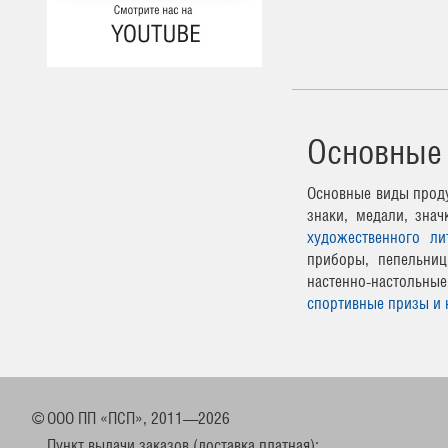
Основные
Основные виды проду
знаки, медали, зна
художественного ли
приборы, пепельниц
настенно-настоль
спортивные призы и 
©
ООО ПП «ПСП», 2011—2026
Пункт выдачи заказов (доставка платная):