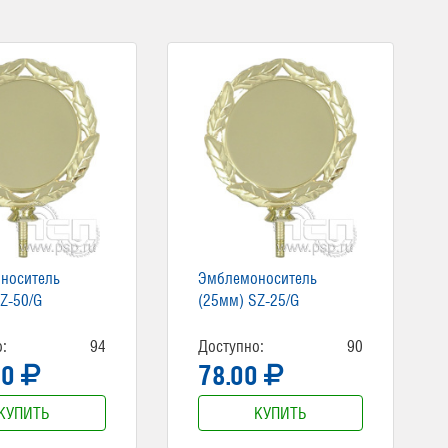
носитель
Эмблемоноситель
Z-50/G
(25мм) SZ-25/G
:
94
Доступно:
90
00
78.00
КУПИТЬ
КУПИТЬ