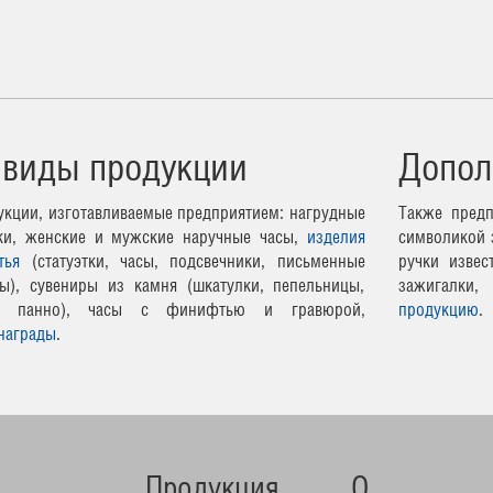
 виды продукции
Допол
кции, изготавливаемые предприятием: нагрудные
Также предп
чки, женские и мужские наручные часы,
изделия
символикой 
тья
(статуэтки, часы, подсвечники, письменные
ручки извес
ы), сувениры из камня (шкатулки, пепельницы,
зажигалки,
ные панно), часы с финифтью и гравюрой,
продукцию
.
награды
.
Продукция
О