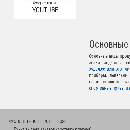
Основные
Основные виды проду
знаки, медали, зна
художественного ли
приборы, пепельниц
настенно-настоль
спортивные призы и 
©
ООО ПП «ПСП», 2011—2026
Пункт выдачи заказов (доставка платная):