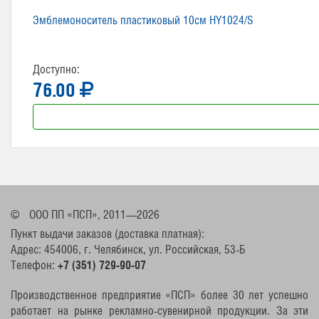
Эмблемоноситель пластиковый 10см HY1024/S
Доступно:
76.00
©
ООО ПП «ПСП», 2011—2026
Пункт выдачи заказов (доставка платная):
Адрес: 454006, г. Челябинск, ул. Российская, 53-Б
Телефон:
+7 (351) 729-90-07
Производственное предприятие «ПСП» более 30 лет успешно
работает на рынке рекламно-сувенирной продукции. За эти