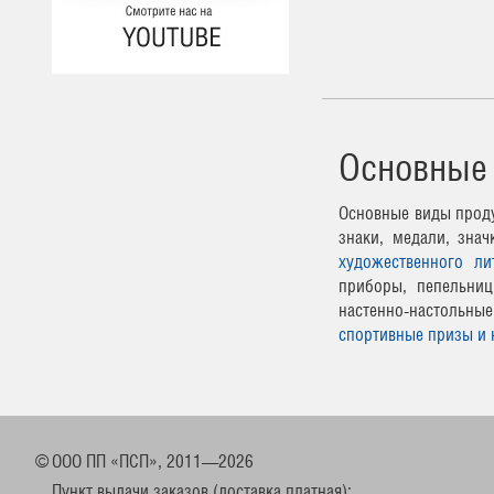
Основные
Основные виды проду
знаки, медали, зна
художественного ли
приборы, пепельниц
настенно-настоль
спортивные призы и 
©
ООО ПП «ПСП», 2011—2026
Пункт выдачи заказов (доставка платная):