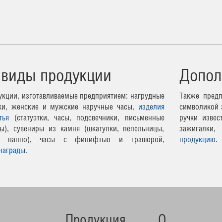
 виды продукции
Допол
кции, изготавливаемые предприятием: нагрудные
Также предп
чки, женские и мужские наручные часы,
изделия
символикой 
тья
(статуэтки, часы, подсвечники, письменные
ручки извес
ы), сувениры из камня (шкатулки, пепельницы,
зажигалки,
ные панно), часы с финифтью и гравюрой,
продукцию
.
награды
.
Продукция
О