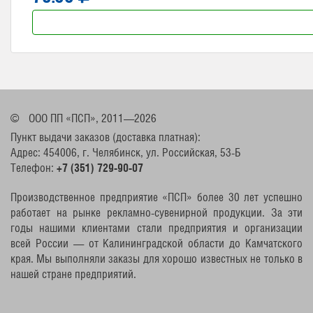
©
ООО ПП «ПСП», 2011—2026
Пункт выдачи заказов (доставка платная):
Адрес: 454006, г. Челябинск, ул. Российская, 53-Б
Телефон:
+7 (351) 729-90-07
Производственное предприятие «ПСП» более 30 лет успешно
работает на рынке рекламно-сувенирной продукции. За эти
годы нашими клиентами стали предприятия и организации
всей России — от Калининградской области до Камчатского
края. Мы выполняли заказы для хорошо известных не только в
нашей стране предприятий.