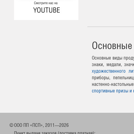
Основные
Основные виды проду
знаки, медали, зна
художественного ли
приборы, пепельниц
настенно-настоль
спортивные призы и 
©
ООО ПП «ПСП», 2011—2026
Пункт выдачи заказов (доставка платная):