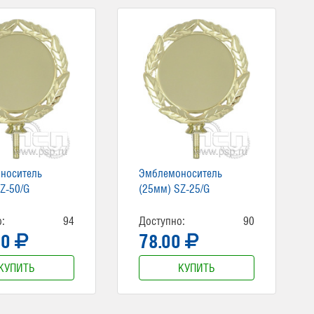
носитель
Эмблемоноситель
Z-50/G
(25мм) SZ-25/G
:
94
Доступно:
90
00
78.00
КУПИТЬ
КУПИТЬ