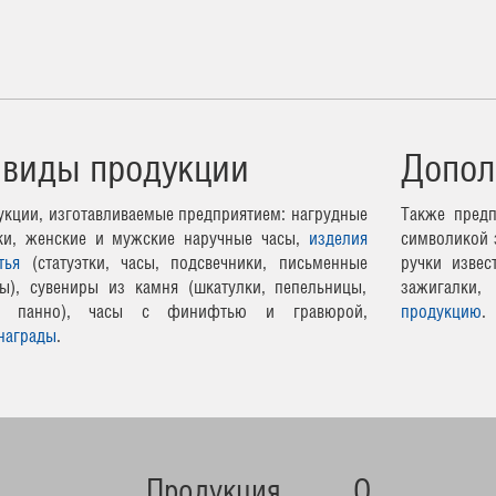
 виды продукции
Допол
кции, изготавливаемые предприятием: нагрудные
Также предп
чки, женские и мужские наручные часы,
изделия
символикой 
тья
(статуэтки, часы, подсвечники, письменные
ручки извес
ы), сувениры из камня (шкатулки, пепельницы,
зажигалки,
ные панно), часы с финифтью и гравюрой,
продукцию
.
награды
.
Продукция
О