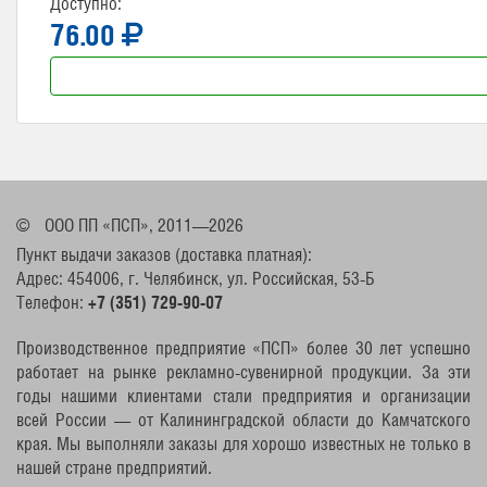
Доступно:
76.00
©
ООО ПП «ПСП», 2011—2026
Пункт выдачи заказов (доставка платная):
Адрес: 454006, г. Челябинск, ул. Российская, 53-Б
Телефон:
+7 (351) 729-90-07
Производственное предприятие «ПСП» более 30 лет успешно
работает на рынке рекламно-сувенирной продукции. За эти
годы нашими клиентами стали предприятия и организации
всей России — от Калининградской области до Камчатского
края. Мы выполняли заказы для хорошо известных не только в
нашей стране предприятий.