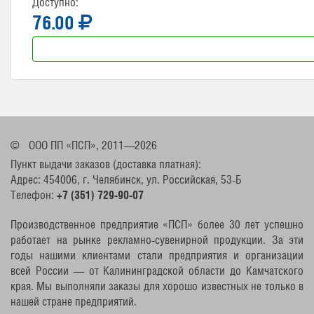
Доступно:
76.00
©
ООО ПП «ПСП», 2011—2026
Пункт выдачи заказов (доставка платная):
Адрес: 454006, г. Челябинск, ул. Российская, 53-Б
Телефон:
+7 (351) 729-90-07
Производственное предприятие «ПСП» более 30 лет успешно
работает на рынке рекламно-сувенирной продукции. За эти
годы нашими клиентами стали предприятия и организации
всей России — от Калининградской области до Камчатского
края. Мы выполняли заказы для хорошо известных не только в
нашей стране предприятий.