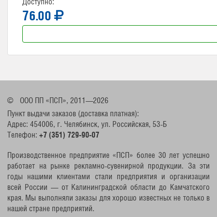
Доступно:
76.00
©
ООО ПП «ПСП», 2011—2026
Пункт выдачи заказов (доставка платная):
Адрес: 454006, г. Челябинск, ул. Российская, 53-Б
Телефон:
+7 (351) 729-90-07
Производственное предприятие «ПСП» более 30 лет успешно
работает на рынке рекламно-сувенирной продукции. За эти
годы нашими клиентами стали предприятия и организации
всей России — от Калининградской области до Камчатского
края. Мы выполняли заказы для хорошо известных не только в
нашей стране предприятий.