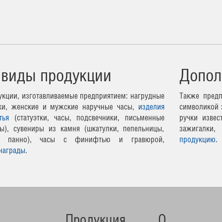
 виды продукции
Допол
кции, изготавливаемые предприятием: нагрудные
Также предп
чки, женские и мужские наручные часы,
изделия
символикой 
тья
(статуэтки, часы, подсвечники, письменные
ручки извес
ы), сувениры из камня (шкатулки, пепельницы,
зажигалки,
ные панно), часы с финифтью и гравюрой,
продукцию
.
награды
.
Продукция
О