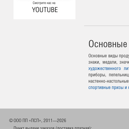
Основные
Основные виды проду
знаки, медали, зна
художественного ли
приборы, пепельниц
настенно-настоль
спортивные призы и 
©
ООО ПП «ПСП», 2011—2026
Пункт выдачи заказов (доставка платная):