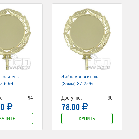
носитель
Эмблемоноситель
Z-50/G
(25мм) SZ-25/G
:
94
Доступно:
90
00
78.00
КУПИТЬ
КУПИТЬ