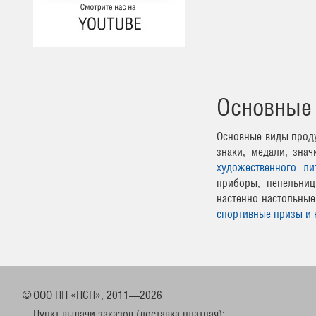
Основные
Основные виды проду
знаки, медали, зна
художественного ли
приборы, пепельниц
настенно-настоль
спортивные призы и 
©
ООО ПП «ПСП», 2011—2026
Пункт выдачи заказов (доставка платная):