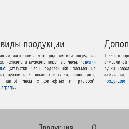
 виды продукции
Допол
кции, изготавливаемые предприятием: нагрудные
Также предп
чки, женские и мужские наручные часы,
изделия
символикой 
тья
(статуэтки, часы, подсвечники, письменные
ручки извес
ы), сувениры из камня (шкатулки, пепельницы,
зажигалки,
ные панно), часы с финифтью и гравюрой,
продукцию
.
награды
.
Продукция
О