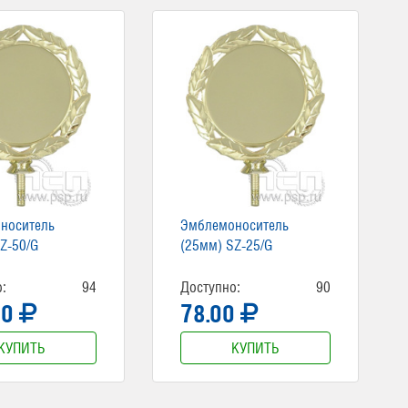
носитель
Эмблемоноситель
Z-50/G
(25мм) SZ-25/G
:
94
Доступно:
90
00
78.00
КУПИТЬ
КУПИТЬ