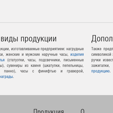
 виды продукции
Допол
кции, изготавливаемые предприятием: нагрудные
Также предп
чки, женские и мужские наручные часы,
изделия
символикой 
тья
(статуэтки, часы, подсвечники, письменные
ручки извес
ы), сувениры из камня (шкатулки, пепельницы,
зажигалки,
ные панно), часы с финифтью и гравюрой,
продукцию
.
награды
.
Продукция
О