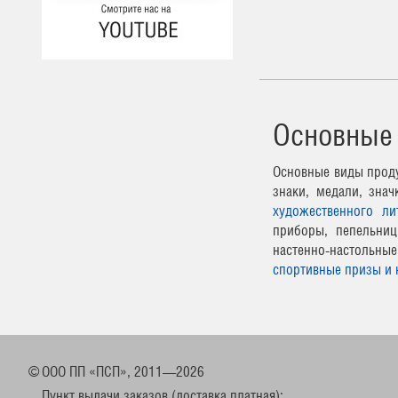
Основные
Основные виды проду
знаки, медали, зна
художественного ли
приборы, пепельниц
настенно-настоль
спортивные призы и 
©
ООО ПП «ПСП», 2011—2026
Пункт выдачи заказов (доставка платная):