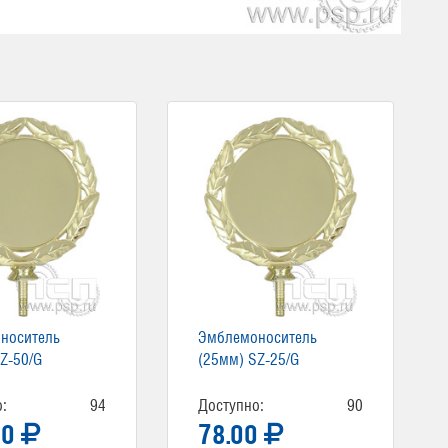
носитель
Эмблемоноситель
Z-50/G
(25мм) SZ-25/G
:
94
Доступно:
90
00
78.00