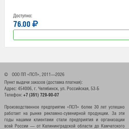
Доступно:
76.00
©
ООО ПП «ПСП», 2011—2026
Пункт выдачи заказов (доставка платная):
Адрес: 454006, г. Челябинск, ул. Российская, 53-Б
Телефон:
+7 (351) 729-90-07
Производственное предприятие «ПСП» более 30 лет успешно
работает на рынке рекламно-сувенирной продукции. За эти
годы нашими клиентами стали предприятия и организации
всей России — от Калининградской области до Камчатского