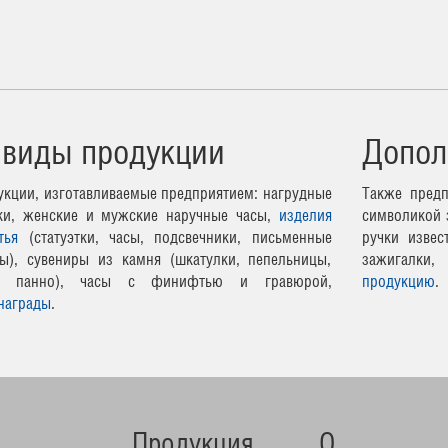
 виды продукции
Допол
кции, изготавливаемые предприятием: нагрудные
Также предп
чки, женские и мужские наручные часы,
изделия
символикой 
тья
(статуэтки, часы, подсвечники, письменные
ручки извес
ы), сувениры из камня (шкатулки, пепельницы,
зажигалки,
ные панно), часы с финифтью и гравюрой,
продукцию
.
награды
.
Продукция
О