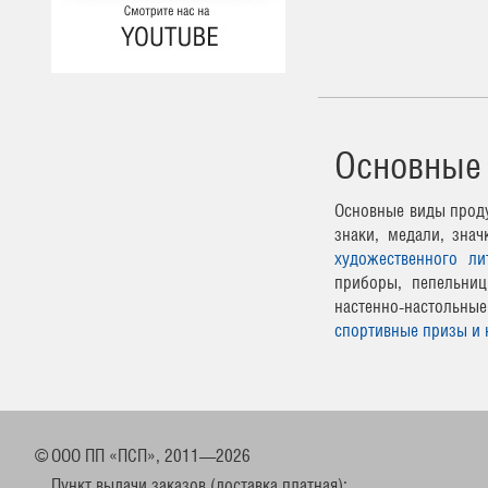
Основные
Основные виды проду
знаки, медали, зна
художественного ли
приборы, пепельниц
настенно-настоль
спортивные призы и 
©
ООО ПП «ПСП», 2011—2026
Пункт выдачи заказов (доставка платная):