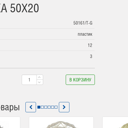
А 50Х20
50161/T-G
пластик
12
3
В КОРЗИНУ
овары