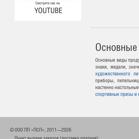
Основные
Основные виды проду
знаки, медали, зна
художественного ли
приборы, пепельниц
настенно-настоль
спортивные призы и 
©
ООО ПП «ПСП», 2011—2026
Пункт выдачи заказов (доставка платная):