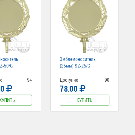
носитель
Эмблемоноситель
Z-50/G
(25мм) SZ-25/G
:
94
Доступно:
90
00
78.00
КУПИТЬ
КУПИТЬ