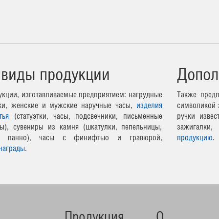
 виды продукции
Допол
кции, изготавливаемые предприятием: нагрудные
Также предп
чки, женские и мужские наручные часы,
изделия
символикой 
тья
(статуэтки, часы, подсвечники, письменные
ручки извес
ы), сувениры из камня (шкатулки, пепельницы,
зажигалки,
ные панно), часы с финифтью и гравюрой,
продукцию
.
награды
.
Продукция
О