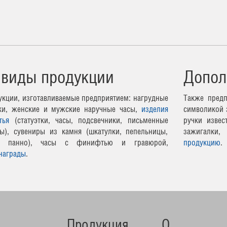
 виды продукции
Допол
кции, изготавливаемые предприятием: нагрудные
Также предп
чки, женские и мужские наручные часы,
изделия
символикой 
тья
(статуэтки, часы, подсвечники, письменные
ручки извес
ы), сувениры из камня (шкатулки, пепельницы,
зажигалки,
ные панно), часы с финифтью и гравюрой,
продукцию
.
награды
.
Продукция
О