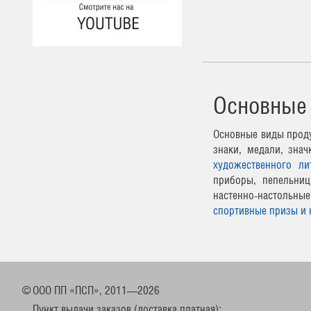
Основные
Основные виды проду
знаки, медали, зна
художественного ли
приборы, пепельниц
настенно-настоль
спортивные призы и 
©
ООО ПП «ПСП», 2011—2026
Пункт выдачи заказов (доставка платная):