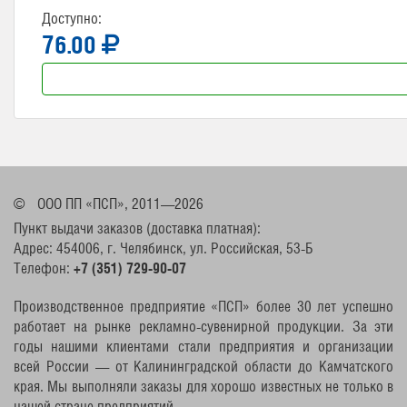
Доступно:
76.00
©
ООО ПП «ПСП», 2011—2026
Пункт выдачи заказов (доставка платная):
Адрес: 454006, г. Челябинск, ул. Российская, 53-Б
Телефон:
+7 (351) 729-90-07
Производственное предприятие «ПСП» более 30 лет успешно
работает на рынке рекламно-сувенирной продукции. За эти
годы нашими клиентами стали предприятия и организации
всей России — от Калининградской области до Камчатского
края. Мы выполняли заказы для хорошо известных не только в
нашей стране предприятий.