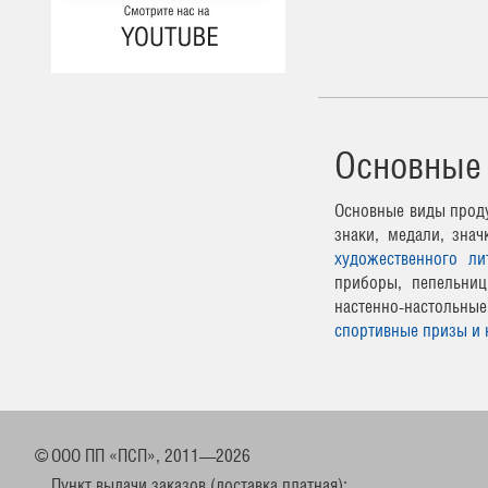
Основные
Основные виды проду
знаки, медали, зна
художественного ли
приборы, пепельниц
настенно-настоль
спортивные призы и 
©
ООО ПП «ПСП», 2011—2026
Пункт выдачи заказов (доставка платная):