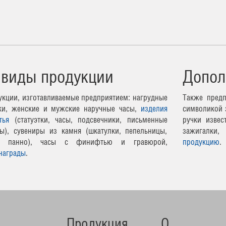
 виды продукции
Допол
кции, изготавливаемые предприятием: нагрудные
Также предп
чки, женские и мужские наручные часы,
изделия
символикой 
тья
(статуэтки, часы, подсвечники, письменные
ручки извес
ы), сувениры из камня (шкатулки, пепельницы,
зажигалки,
ные панно), часы с финифтью и гравюрой,
продукцию
.
награды
.
Продукция
О