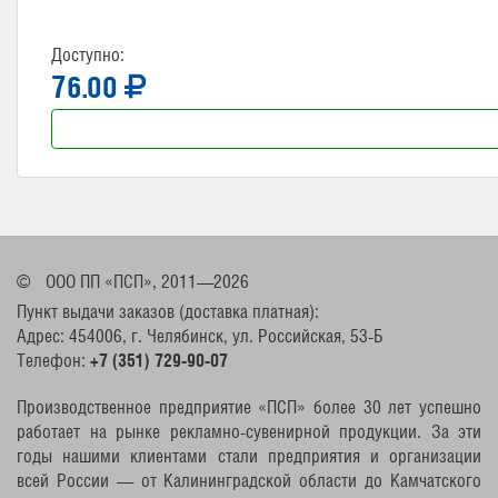
Доступно:
76.00
©
ООО ПП «ПСП», 2011—2026
Пункт выдачи заказов (доставка платная):
Адрес: 454006, г. Челябинск, ул. Российская, 53-Б
Телефон:
+7 (351) 729-90-07
Производственное предприятие «ПСП» более 30 лет успешно
работает на рынке рекламно-сувенирной продукции. За эти
годы нашими клиентами стали предприятия и организации
всей России — от Калининградской области до Камчатского