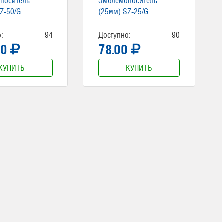
носитель
Эмблемоноситель
Z-50/G
(25мм) SZ-25/G
:
94
Доступно:
90
00
78.00
КУПИТЬ
КУПИТЬ