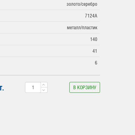
золото/серебро
7124A
металл/пластик
140
41
6
т.
В КОРЗИНУ