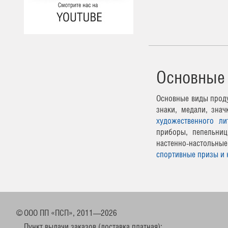
Основные
Основные виды проду
знаки, медали, зна
художественного ли
приборы, пепельниц
настенно-настоль
спортивные призы и 
©
ООО ПП «ПСП», 2011—2026
Пункт выдачи заказов (доставка платная):