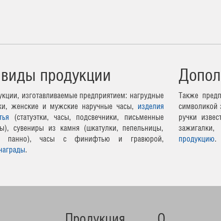
 виды продукции
Допол
кции, изготавливаемые предприятием: нагрудные
Также предп
чки, женские и мужские наручные часы,
изделия
символикой 
тья
(статуэтки, часы, подсвечники, письменные
ручки извес
ы), сувениры из камня (шкатулки, пепельницы,
зажигалки,
ные панно), часы с финифтью и гравюрой,
продукцию
.
награды
.
Продукция
О