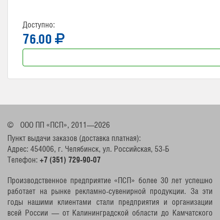
Доступно:
76.00
©
ООО ПП «ПСП», 2011—2026
Пункт выдачи заказов (доставка платная):
Адрес: 454006, г. Челябинск, ул. Российская, 53-Б
Телефон:
+7 (351) 729-90-07
Производственное предприятие «ПСП» более 30 лет успешно
работает на рынке рекламно-сувенирной продукции. За эти
годы нашими клиентами стали предприятия и организации
всей России — от Калининградской области до Камчатского