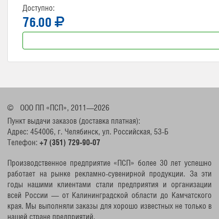
Доступно:
76.00
©
ООО ПП «ПСП», 2011—2026
Пункт выдачи заказов (доставка платная):
Адрес: 454006, г. Челябинск, ул. Российская, 53-Б
Телефон:
+7 (351) 729-90-07
Производственное предприятие «ПСП» более 30 лет успешно
работает на рынке рекламно-сувенирной продукции. За эти
годы нашими клиентами стали предприятия и организации
всей России — от Калининградской области до Камчатского
края. Мы выполняли заказы для хорошо известных не только в
нашей стране предприятий.