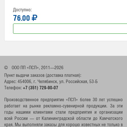
Доступно:
76.00
©
ООО ПП «ПСП», 2011—2026
Пункт выдачи заказов (доставка платная):
Адрес: 454006, г. Челябинск, ул. Российская, 53-Б
Телефон:
+7 (351) 729-90-07
Производственное предприятие «ПСП» более 30 лет успешно
работает на рынке рекламно-сувенирной продукции. За эти
годы нашими клиентами стали предприятия и организации
всей России — от Калининградской области до Камчатского
края. Мы выполняли заказы для хорошо известных не только в