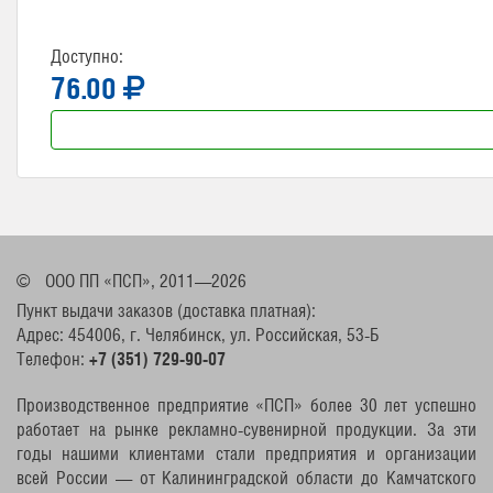
Доступно:
76.00
©
ООО ПП «ПСП», 2011—2026
Пункт выдачи заказов (доставка платная):
Адрес: 454006, г. Челябинск, ул. Российская, 53-Б
Телефон:
+7 (351) 729-90-07
Производственное предприятие «ПСП» более 30 лет успешно
работает на рынке рекламно-сувенирной продукции. За эти
годы нашими клиентами стали предприятия и организации
всей России — от Калининградской области до Камчатского