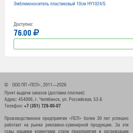
Эмблемоноситель пластиковый 10см HY1024/S
Доступно:
76.00
©
ООО ПП «ПСП», 2011—2026
Пункт выдачи заказов (доставка платная):
Адрес: 454006, г. Челябинск, ул. Российская, 53-Б
Телефон:
+7 (351) 729-90-07
Производственное предприятие «ПСП» более 30 лет успешно
работает на рынке рекламно-сувенирной продукции. За эти
годы нашими клиентами стали предприятия и организации