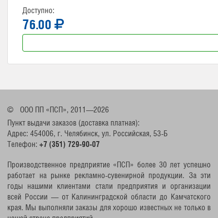
Доступно:
76.00
©
ООО ПП «ПСП», 2011—2026
Пункт выдачи заказов (доставка платная):
Адрес: 454006, г. Челябинск, ул. Российская, 53-Б
Телефон:
+7 (351) 729-90-07
Производственное предприятие «ПСП» более 30 лет успешно
работает на рынке рекламно-сувенирной продукции. За эти
годы нашими клиентами стали предприятия и организации
всей России — от Калининградской области до Камчатского
края. Мы выполняли заказы для хорошо известных не только в
нашей стране предприятий.