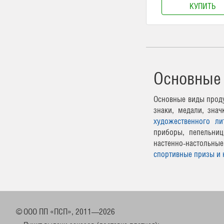
КУПИТЬ
Основные
Основные виды проду
знаки, медали, зна
художественного ли
приборы, пепельниц
настенно-настоль
спортивные призы и 
©
ООО ПП «ПСП», 2011—2026