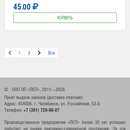
45.00
КУПИТЬ
1
2
Все
©
ООО ПП «ПСП», 2011—2026
Пункт выдачи заказов (доставка платная):
Адрес: 454006, г. Челябинск, ул. Российская, 53-Б
Телефон:
+7 (351) 729-90-07
Производственное предприятие «ПСП» более 30 лет успешно
работает на рынке рекламно-сувенирной продукции. За эти