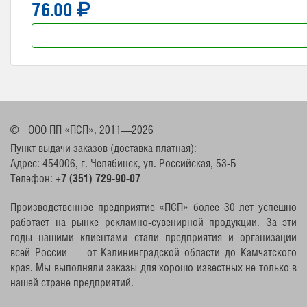
76.00
©
ООО ПП «ПСП», 2011—2026
Пункт выдачи заказов (доставка платная):
Адрес: 454006, г. Челябинск, ул. Российская, 53-Б
Телефон:
+7 (351) 729-90-07
Производственное предприятие «ПСП» более 30 лет успешно
работает на рынке рекламно-сувенирной продукции. За эти
годы нашими клиентами стали предприятия и организации
всей России — от Калининградской области до Камчатского
края. Мы выполняли заказы для хорошо известных не только в
нашей стране предприятий.