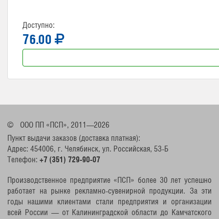
Доступно:
76.00
©
ООО ПП «ПСП», 2011—2026
Пункт выдачи заказов (доставка платная):
Адрес: 454006, г. Челябинск, ул. Российская, 53-Б
Телефон:
+7 (351) 729-90-07
Производственное предприятие «ПСП» более 30 лет успешно
работает на рынке рекламно-сувенирной продукции. За эти
годы нашими клиентами стали предприятия и организации
всей России — от Калининградской области до Камчатского