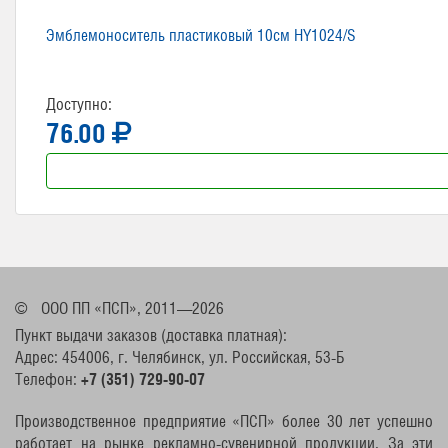
Эмблемоноситель пластиковый 10см HY1024/S
Доступно:
76.00
©
ООО ПП «ПСП», 2011—2026
Пункт выдачи заказов (доставка платная):
Адрес: 454006, г. Челябинск, ул. Российская, 53-Б
Телефон:
+7 (351) 729-90-07
Производственное предприятие «ПСП» более 30 лет успешно
работает на рынке рекламно-сувенирной продукции. За эти