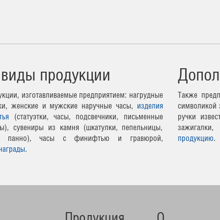
 виды продукции
Допол
кции, изготавливаемые предприятием: нагрудные
Также предп
чки, женские и мужские наручные часы,
изделия
символикой 
тья
(статуэтки, часы, подсвечники, письменные
ручки извес
ы), сувениры из камня (шкатулки, пепельницы,
зажигалки,
ные панно), часы с финифтью и гравюрой,
продукцию
.
награды
.
Продукция
О