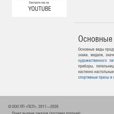
Основные
Основные виды проду
знаки, медали, зна
художественного ли
приборы, пепельниц
настенно-настоль
спортивные призы и 
©
ООО ПП «ПСП», 2011—2026
Пункт выдачи заказов (доставка платная):