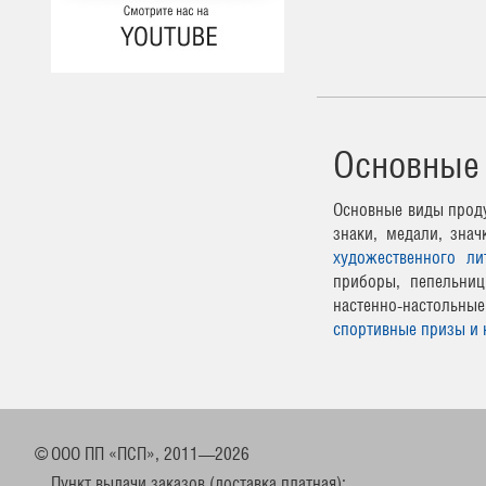
Основные
Основные виды проду
знаки, медали, зна
художественного ли
приборы, пепельниц
настенно-настоль
спортивные призы и 
©
ООО ПП «ПСП», 2011—2026
Пункт выдачи заказов (доставка платная):