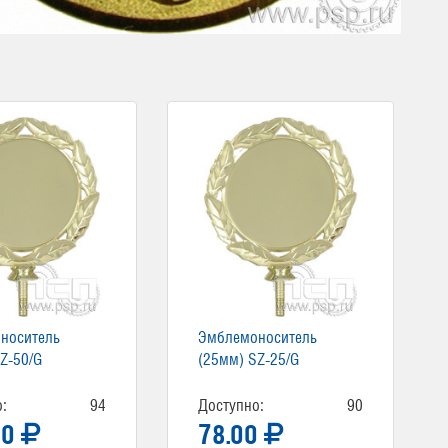
носитель
Эмблемоноситель
Z-50/G
(25мм) SZ-25/G
:
94
Доступно:
90
00
78.00