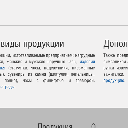
 виды продукции
Допол
кции, изготавливаемые предприятием: нагрудные
Также предп
чки, женские и мужские наручные часы,
изделия
символикой 
тья
(статуэтки, часы, подсвечники, письменные
ручки извес
ы), сувениры из камня (шкатулки, пепельницы,
зажигалки,
ные панно), часы с финифтью и гравюрой,
продукцию
.
награды
.
Продукция
О