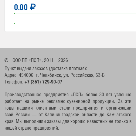
0.00
©
ООО ПП «ПСП», 2011—2026
Пункт выдачи заказов (доставка платная):
Адрес: 454006, г. Челябинск, ул. Российская, 53-Б
Телефон:
+7 (351) 729-90-07
Производственное предприятие «ПСП» более 30 лет успешно
работает на рынке рекламно-сувенирной продукции. За эти
годы нашими клиентами стали предприятия и организации
всей России — от Калининградской области до Камчатского
края. Мы выполняли заказы для хорошо известных не только в
нашей стране предприятий.