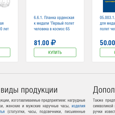
6.6.1. Планка орденская
05.003.1
ая
к медали "Первый полет
для меда
0 лет
человека в космос 65
полет че
лет"
65 лет"
81.00
50.0
КУПИТЬ
 виды продукции
Допол
кции, изготавливаемые предприятием: нагрудные
Также предп
чки, женские и мужские наручные часы,
изделия
символикой 
тья
(статуэтки, часы, подсвечники, письменные
ручки извес