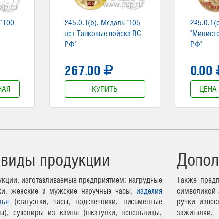
 "100
245.0.1(b). Медаль "105
245.0.1(
лет Танковые войска ВС
"Минист
РФ"
РФ"
267.00
0.00
НАЯ
КУПИТЬ
ЦЕНА
 виды продукции
Допол
кции, изготавливаемые предприятием: нагрудные
Также предп
чки, женские и мужские наручные часы,
изделия
символикой 
тья
(статуэтки, часы, подсвечники, письменные
ручки извес
ы), сувениры из камня (шкатулки, пепельницы,
зажигалки,