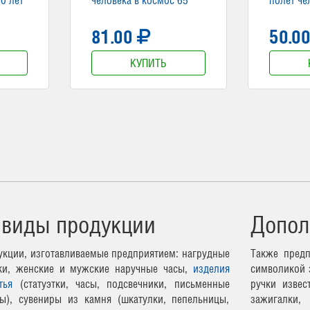
лет"
65 лет"
81.00
50.0
КУПИТЬ
 виды продукции
Допол
кции, изготавливаемые предприятием: нагрудные
Также предп
чки, женские и мужские наручные часы,
изделия
символикой 
тья
(статуэтки, часы, подсвечники, письменные
ручки извес
ы), сувениры из камня (шкатулки, пепельницы,
зажигалки,