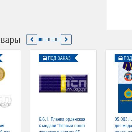
овары
ПОД ЗАКАЗ
ПОД
6.6.1. Планка орденская
05.003.1
ая
к медали "Первый полет
для меда
0 лет
человека в космос 65
полет че