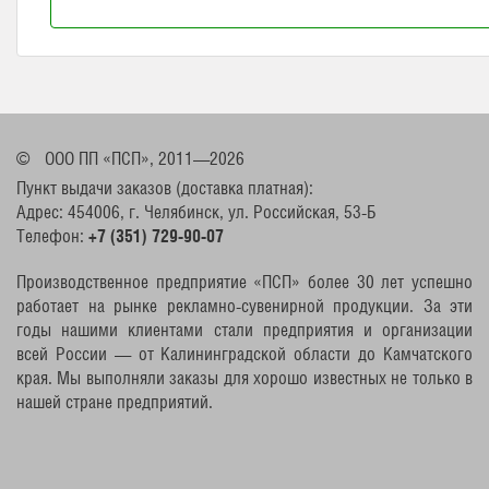
©
ООО ПП «ПСП», 2011—2026
Пункт выдачи заказов (доставка платная):
Адрес: 454006, г. Челябинск, ул. Российская, 53-Б
Телефон:
+7 (351) 729-90-07
Производственное предприятие «ПСП» более 30 лет успешно
работает на рынке рекламно-сувенирной продукции. За эти
годы нашими клиентами стали предприятия и организации
всей России — от Калининградской области до Камчатского
края. Мы выполняли заказы для хорошо известных не только в
нашей стране предприятий.