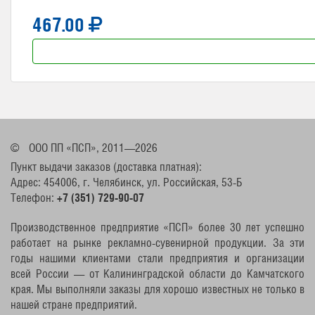
467.00
©
ООО ПП «ПСП», 2011—2026
Пункт выдачи заказов (доставка платная):
Адрес: 454006, г. Челябинск, ул. Российская, 53-Б
Телефон:
+7 (351) 729-90-07
Производственное предприятие «ПСП» более 30 лет успешно
работает на рынке рекламно-сувенирной продукции. За эти
годы нашими клиентами стали предприятия и организации
всей России — от Калининградской области до Камчатского
края. Мы выполняли заказы для хорошо известных не только в
нашей стране предприятий.